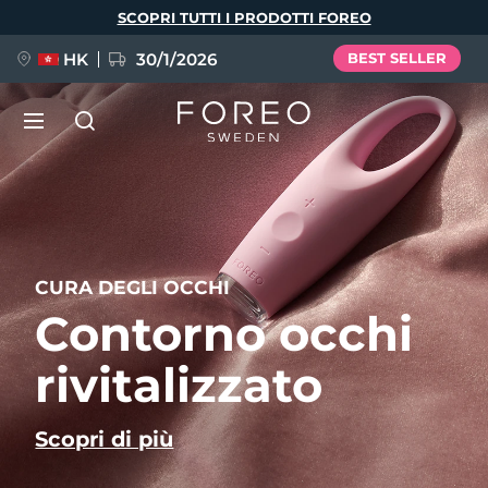
Salta
SCOPRI TUTTI I PRODOTTI FOREO
al
contenuto
principale
HK
30/1/2026
BEST SELLER
LUNA™ 4
Anti-aging massage
NUOVO
Lingua
LUNA™ 4 Plus
CURA DEGLI OCCHI
Anti-aging massage, LED heating
English
Deutsch
Español
Contorno occhi
FLIP™ play advanced
Français
Italiano
Português
LUNA™ 4 Men
BEAR™ 2
rivitalizzato
Polski
Svenska
Русский
UFO™ 3
POPOLARE
For men, anti-aging massage
Microcurrent toning device
Türkçe
简体中文
繁體中文
Deep facial hydration device
Scopri di più
FAQ™ Dual LED Panel
LUNA™ 4 mini
BEAR™ 2 go
UFO™ 3 LED