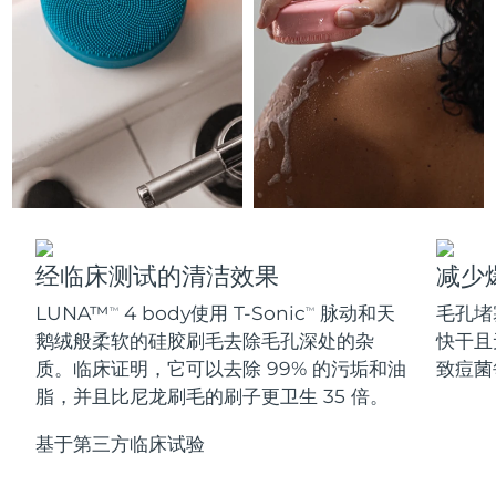
更多的
德国
预计送达日期
29/1/2026
直布罗陀
预计送达日期
2/2/2026
护肤品
男士
希腊
预计送达日期
29/1/2026
中国香港特别行政区
预计送达日期
30/1/2026
匈牙利
预计送达日期
29/1/2026
全部购买
经临床测试的清洁效果
减少
冰岛
预计送达日期
30/1/2026
LUNA™
4 body使用 T-Sonic
脉动和天
毛孔堵
TM
TM
鹅绒般柔软的硅胶刷毛去除毛孔深处的杂
快干且
爱尔兰
预计送达日期
29/1/2026
FOREO APP
质。临床证明，它可以去除 99% 的污垢和油
致痘菌
马恩岛
脂，并且比尼龙刷毛的刷子更卫生 35 倍。
预计送达日期
31/1/2026
关于我们
基于第三方临床试验
以色列
预计送达日期
2/2/2026