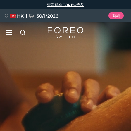
跳
查看所有FOREO产品
转
到
主
要
HK
30/1/2026
商城
内
容
LUNA™ 4
Anti-aging massage
新品
语言
LUNA™ 4 Plus
Anti-aging massage, LED heating
English
Deutsch
Español
FLIP™ play advanced
Français
Italiano
Português
LUNA™ 4 Men
BEAR™ 2
Polski
Svenska
Русский
UFO™ 3
热门产品
For men, anti-aging massage
Microcurrent toning device
Türkçe
简体中文
繁體中文
Deep facial hydration device
FAQ™ Dual LED Panel
LUNA™ 4 mini
BEAR™ 2 go
UFO™ 3 LED