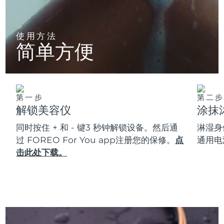
使用方法
简单方便
第一步
第二步
解锁美容仪
涂抹
同时按住 + 和 - 键3 秒钟解锁设备。然后通
淋湿身
过 FOREO For You app注册您的保修。
点
通用电
击此处下载。