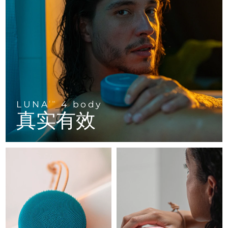
中国
预计送达日期
29/1/2026
LUNA™ 4 body
PEACH™ 2 go
专业治疗
ESPADA™ 2
IRIS™ 2
Massaging body brush
Travel-friendly IPL hair removal
哥伦比亚
预计送达日期
2/2/2026
Acne treatment device
Rejuvenating eye massager
NEW
克罗地亚
预计送达日期
29/1/2026
SUPERCHARGED™ serum
PEACH™ Cooling Prep Gel
ESPADA™ Blemish Solution
眼部护肤
Firming body serum
Cooling IPL hair removal gel
脱毛
身体护理
塞浦路斯
预计送达日期
30/1/2026
LUNA™ 4 hair
KIWI™ derma
Concentrated acne gel
Advanced eye care treatment
2-in-1 LED scalp massager
Diamond microdermabrasion
捷克
预计送达日期
29/1/2026
LUNA
4 body
TM
真实有效
ESPADA™ 设备
眼部护理设备
丹麦
预计送达日期
29/1/2026
FLIP™ play advanced
KIWI™
All acne treatment devices
All revitalizing eye massagers
痘肌护理
眼部护理
LED light hairbrush
Blackhead remover
爱沙尼亚
预计送达日期
29/1/2026
芬兰
预计送达日期
29/1/2026
LUNA™ Dual-Peptide Scalp
KIWI™ 皮肤护理
Serum
法国
Advanced pore care essentials
预计送达日期
29/1/2026
护发
毛孔护理
For healthy hair
法属波利尼西亚
预计送达日期
2/2/2026