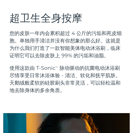
Full-Spectrum Red Light Therapy
奥地利
预计送达日期
29/1/2026
FAQ™护肤品
FAQ™护肤品
超卫生全身按摩
FAQ™ 抗老护理
FAQ™ Scalp Serum
FAQ™ Body Sculpt Serum
All FAQ™ skincare
All FAQ™ skincare
巴林
预计送达日期
30/1/2026
FAQ™ 502
Scalp recovery probiotic serum
Conductive body serum
NEW
Full-Spectrum Red Light Therapy
您的皮肤一年内会累积超过 4 公斤的污垢和死皮细
比利时
预计送达日期
29/1/2026
胞。单独用手清洁并没有你想象的那么好。这就是
FAQ™产品
FAQ™产品
为什么我们打造了一款智能美体电动沐浴刷，临床
FAQ™护肤品
FAQ™护肤品
All anti-aging treatments
All LED treatments
百慕大
抗老
LED治疗
预计送达日期
4/2/2026
证明它可以去除皮肤上 99% 的污垢和油脂。
All FAQ™ skincare
All FAQ™ skincare
FAQ™ Red Light Serum
波斯尼亚和黑塞哥维那
预计送达日期
1/2/2026
NEW
使用这款由 T-Sonic
脉动驱动的抗菌电动沐浴刷
TM
尽情享受日常沐浴体验 - 清洁、软化和抚平肌肤。
PEACH™ 2 Pro Max
FAQ™产品
FAQ™产品
文莱
预计送达日期
3/2/2026
天鹅绒般柔软的硅胶刷头非常灵活，可以轻松温和
FAQ™ skincare
Professional IPL hair removal device
All hair treatments
All toning treatments
生发
面部及身体调理
地去除身体的多余角质。
All FAQ™ skincare
保加利亚
预计送达日期
29/1/2026
NEW
PEACH™ 2
BEAR™ 2 body
加拿大
预计送达日期
2/2/2026
ESPADA™ 2 plus
BEAR™ 2 eyes & lips
FAQ™ products
IPL hair removal
Microcurrent body toning
Recurring acne LED therapy
Microcurrent line smoothing device
智利
预计送达日期
2/2/2026
All toning treatments
肌肤年轻化