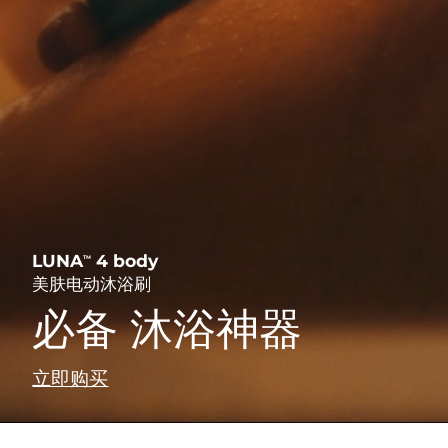
发货国家
issa™ 4
For anti-aging & blemishes
For young skin, T-zone
Microcurrent toning on-the-go
特别优惠
Near-infrared and red light therapy
畅销产品
Hybrid silicone sonic toothbrush
device
美国
预计送达日期
30/1/2026
FAQ™ 201
FAQ™ 101
LUNA™ 4 go
BEAR™ 2 eyes & lips
UFO™ 3 mini
issa™ 4 plus
英国
Anti-aging LED mask
预计送达日期
29/1/2026
Clinical anti-aging
For travel or gym bag
Microcurrent line smoothing device
Red light therapy device for young skin
Smart hybrid silicone sonic toothbrush
红光疗法
西班牙
预计送达日期
29/1/2026
FAQ™ 202
FAQ™ 102
LUNA™ 护肤
面部提拉护理
澳大利亚
FAQ™ 401
预计送达日期
1/2/2026
瑞典美肤护理
UFO™ 3 go
issa™ 4 smile
Advanced anti-aging LED mask
Advanced clinical anti-aging
Premium cleansers & balm
Premium anti-aging skincare
Dual microcurrent LED
Portable red light therapy
Hybrid silicone sonic toothbrush
法国
预计送达日期
29/1/2026
LUNA
4 body
TM
美肤电动沐浴刷
FAQ™ 211
FAQ™ 103
LUNA™ 设备
BEAR™ 设备
德国
预计送达日期
29/1/2026
FAQ™ 301
FAQ™ 402
面膜
issa™ 4 baby
必备 沐浴神器
Anti-aging neck & décolleté LED mask
Luxurious clinical anti-aging set
All facial cleansing devices
All premium facelift devices
面部清洁
紧致提拉
LED hair strengthening scalp massager
Dual microcurrent NIR + red LED
Rejuvenation & hydration
For ages 0-3
加拿大
预计送达日期
2/2/2026
立即购买
FAQ™ 221
FAQ™ P1 Primer
FAQ™ 302
FAQ™ 411
UFO™ 设备
ISSA™ 设备
Anti-aging LED hand mask
Manuka honey primer
Laser & LED hair regrowth scalp
FAQ™ 501
澳大利亚
预计送达日期
1/2/2026
Body microcurrent red LED
All deep facial hydration devices
All silicone sonic toothbrushes
补水保湿
口腔护理
massager