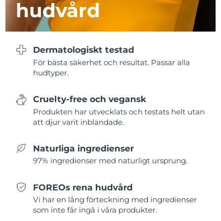
hudvård
Turkiet
Förväntad leverans
30/1/2026
Förenade
Förväntad leverans
30/1/2026
Arabemiraten
Dermatologiskt testad
För bästa säkerhet och resultat. Passar alla
Storbritannien
Förväntad leverans
29/1/2026
hudtyper.
USA
Förväntad leverans
30/1/2026
Cruelty-free och vegansk
Uzbekistan
Produkten har utvecklats och testats helt utan
Förväntad leverans
3/2/2026
att djur varit inblandade.
Vietnam
Förväntad leverans
4/2/2026
Naturliga ingredienser
97% ingredienser med naturligt ursprung.
FOREOs rena hudvård
Vi har en lång förteckning med ingredienser
som inte får ingå i våra produkter.