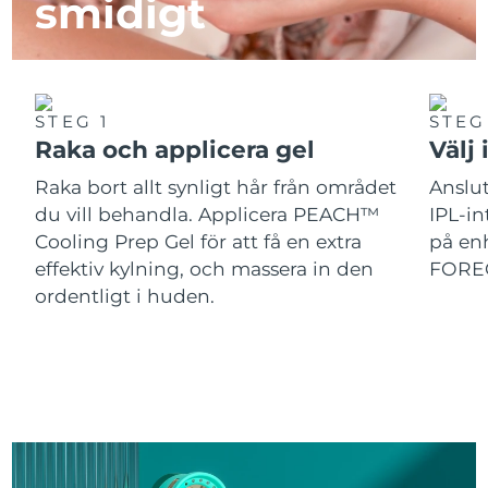
smidigt
STEG 1
STEG
Raka och applicera gel
Välj 
Raka bort allt synligt hår från området
Anslut
du vill behandla. Applicera PEACH™
IPL-in
Cooling Prep Gel för att få en extra
på enh
effektiv kylning, och massera in den
FOREO
ordentligt i huden.