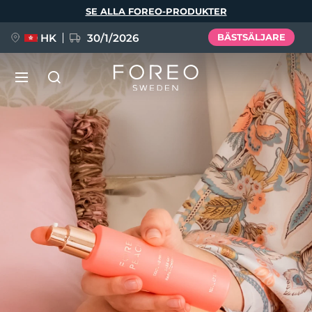
Hoppa
SE ALLA FOREO-PRODUKTER
till
huvudinnehåll
HK
30/1/2026
BÄSTSÄLJARE
LUNA™ 4
Anti-aging massage
NYHET
Språk
LUNA™ 4 Plus
Anti-aging massage, LED heating
English
Deutsch
Español
FLIP™ play advanced
Français
Italiano
Português
LUNA™ 4 Men
BEAR™ 2
Polski
Svenska
Русский
UFO™ 3
POPULÄR
For men, anti-aging massage
Microcurrent toning device
Türkçe
简体中文
繁體中文
Deep facial hydration device
FAQ™ Dual LED Panel
LUNA™ 4 mini
BEAR™ 2 go
UFO™ 3 LED