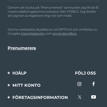
Genom att trycka på "Prenumerera" samtycker jag till att få
marknadsföringskommunikation från FOREO. Jag förstår
att jag kan avregistrera mig när som helst.
Denna webbplats skyddas av reCAPTCHA och omfattas av
Googles
integritetspolicy
och
användarvillkor.
HJÄLP
FÖLJ OSS
Kontakta oss
MITT KONTO
Beställningar & leverans
Produktregistrering
FÖRETAGSINFORMATION
Garantier & returer
Support
Om FOREO