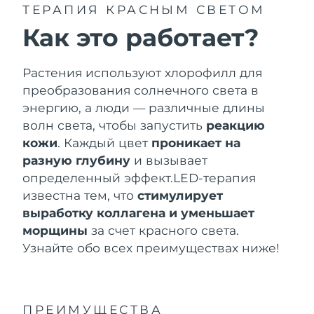
БОЛЬШЕ
ТЕРАПИЯ КРАСНЫМ СВЕТОМ
Ожидаемая дата доставки
Чехия
Как это работает?
29/1/2026
Ожидаемая дата доставки
Дания
Растения используют хлорофилл для
29/1/2026
Косметика
Для мужчин
преобразования солнечного света в
энергию, а люди — различные длины
Ожидаемая дата доставки
Эстония
29/1/2026
волн света, чтобы запустить
реакцию
кожи
. Каждый цвет
проникает на
Ожидаемая дата доставки
Финляндия
разную глубину
и вызывает
29/1/2026
Купить
определенный эффект.
LED-терапия
Ожидаемая дата доставки
известна тем, что
стимулирует
Франция
29/1/2026
выработку коллагена и уменьшает
FOREO APP
морщины
за счет красного света.
Французская
Ожидаемая дата доставки
Узнайте обо всех преимуществах ниже!
Полинезия
2/2/2026
ПОДРОБНЕЕ
Ожидаемая дата доставки
Германия
29/1/2026
ПРЕИМУЩЕСТВА