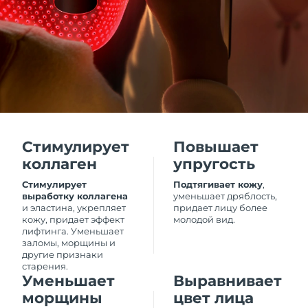
2/2/2026
Ожидаемая дата доставки
Италия
29/1/2026
Ожидаемая дата доставки
Япония
1/2/2026
Ожидаемая дата доставки
Джерси
3/2/2026
Стимулирует
Повышает
Ожидаемая дата доставки
Казахстан
коллаген
упругость
31/1/2026
Стимулирует
Подтягивает кожу
,
выработку коллагена
уменьшает дряблость,
Ожидаемая дата доставки
Кувейт
и эластина, укрепляет
придает лицу более
29/1/2026
кожу, придает эффект
молодой вид.
лифтинга. Уменьшает
Ожидаемая дата доставки
Латвия
заломы, морщины и
29/1/2026
другие признаки
старения.
Уменьшает
Выравнивает
Ожидаемая дата доставки
Ливан
30/1/2026
морщины
цвет лица