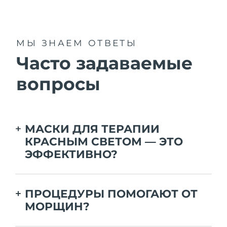
МЫ ЗНАЕМ ОТВЕТЫ
Часто задаваемые
вопросы
МАСКИ ДЛЯ ТЕРАПИИ
КРАСНЫМ СВЕТОМ — ЭТО
ЭФФЕКТИВНО?
Да, они используют низкоинтенсивное
излучение красного или ближнего
ПРОЦЕДУРЫ ПОМОГАЮТ ОТ
инфракрасного света, который проникает в
МОРЩИН?
кожу и стимулирует выработку коллагена,
уменьшают морщины и улучшают текстуру
Терапия красным светом эффективна при