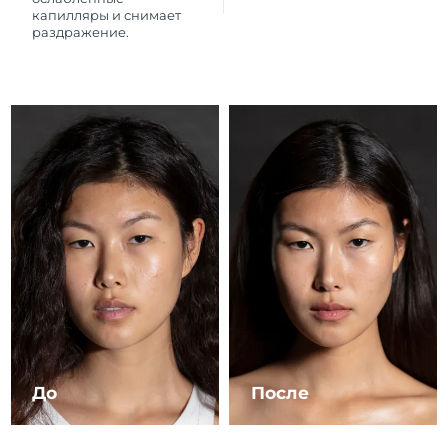
29/1/2026
капилляры и снимает
раздражение.
Ожидаемая дата доставки
Новая Зеландия
29/1/2026
Ожидаемая дата доставки
Норвегия
29/1/2026
Ожидаемая дата доставки
Оман
1/2/2026
Ожидаемая дата доставки
Перу
2/2/2026
Ожидаемая дата доставки
Филиппины
1/2/2026
Ожидаемая дата доставки
Польша
30/1/2026
До
После
Ожидаемая дата доставки
Португалия
29/1/2026