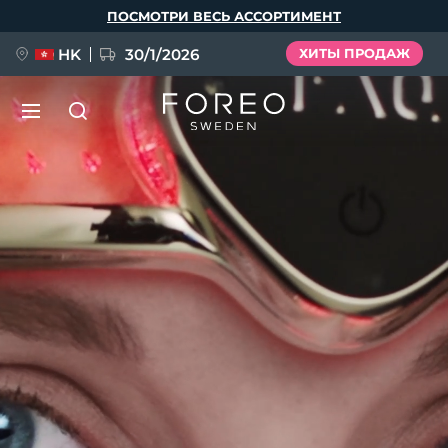
Перейти
ПОСМОТРИ ВЕСЬ АССОРТИМЕНТ
к
основному
содержанию
HK
30/1/2026
ХИТЫ ПРОДАЖ
LUNA™ 4
Anti-aging massage
НОВИНКА
Язык
LUNA™ 4 Plus
Anti-aging massage, LED heating
English
Deutsch
Español
FLIP™ play advanced
Français
Italiano
Português
BEAR™ 2
LUNA™ 4 Men
Polski
Svenska
Русский
UFO™ 3
ПОДАРКИ И НАБОРЫ
Microcurrent toning device
For men, anti-aging massage
Türkçe
简体中文
繁體中文
Deep facial hydration device
FAQ™ Dual LED Panel
BEAR™ 2 go
LUNA™ 4 mini
UFO™ 3 LED