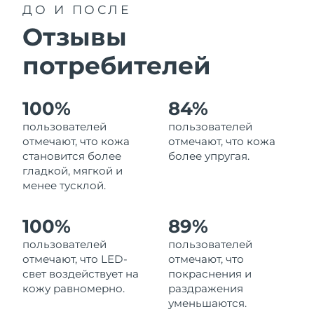
ДО И ПОСЛЕ
Ожидаемая дата доставки
Пуэрто-Рико
31/1/2026
Отзывы
Ожидаемая дата доставки
потребителей
Катар
30/1/2026
Ожидаемая дата доставки
Реюньон
100%
84%
3/2/2026
пользователей
пользователей
Ожидаемая дата доставки
отмечают, что кожа
отмечают, что кожа
Румыния
29/1/2026
становится более
более упругая.
гладкой, мягкой и
Ожидаемая дата доставки
менее тусклой.
Россия
6/2/2026
100%
89%
Ожидаемая дата доставки
Саудовская Аравия
30/1/2026
пользователей
пользователей
отмечают, что LED-
отмечают, что
Ожидаемая дата доставки
Сингапур
свет воздействует на
покраснения и
31/1/2026
кожу равномерно.
раздражения
уменьшаются.
Ожидаемая дата доставки