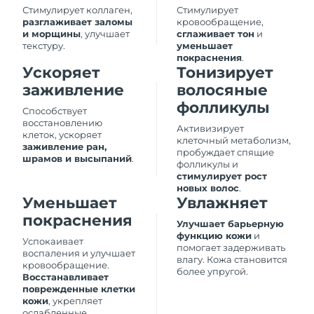
Стимулирует коллаген,
Стимулирует
Ожидаемая дата доставки
Литва
разглаживает заломы
кровообращение,
29/1/2026
и морщины
, улучшает
сглаживает тон
и
текстуру.
уменьшает
Ожидаемая дата доставки
покраснения
.
Люксембург
29/1/2026
Ускоряет
Тонизирует
заживление
волосяные
Ожидаемая дата доставки
Макао (САР)
фолликулы
31/1/2026
Способствует
восстановлению
Активизирует
клеток, ускоряет
Ожидаемая дата доставки
клеточный метаболизм,
Малайзия
заживление ран,
1/2/2026
пробуждает спящие
шрамов и высыпаний
.
фолликулы и
стимулирует рост
Ожидаемая дата доставки
Мальта
новых волос
.
29/1/2026
Уменьшает
Увлажняет
покраснения
Ожидаемая дата доставки
Улучшает барьерную
Мексика
2/2/2026
функцию кожи
и
Успокаивает
помогает задерживать
воспаления и улучшает
влагу. Кожа становится
Ожидаемая дата доставки
кровообращение.
Монако
более упругой.
30/1/2026
Восстанавливает
поврежденные клетки
кожи
, укрепляет
Ожидаемая дата доставки
Нидерланды
ослабленные