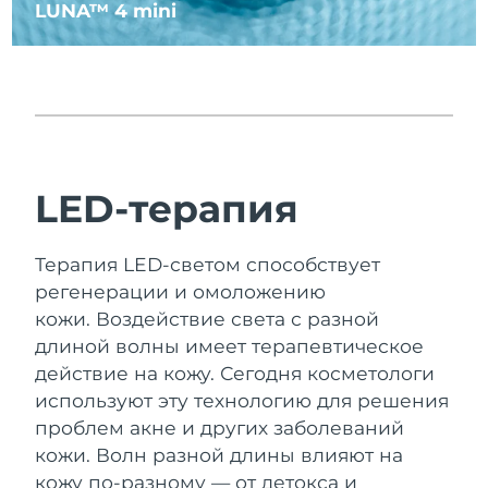
LUNA™ 4 mini
Ожидаемая дата доставки
Литва
29/1/2026
Ожидаемая дата доставки
Люксембург
29/1/2026
Ожидаемая дата доставки
Макао (САР)
31/1/2026
LED-терапия
Ожидаемая дата доставки
Малайзия
1/2/2026
Терапия LED-светом способствует
Ожидаемая дата доставки
Мальта
регенерации и омоложению
29/1/2026
кожи.
Воздействие света с разной
длиной волны имеет терапевтическое
Ожидаемая дата доставки
Мексика
2/2/2026
действие на кожу. Сегодня косметологи
используют эту технологию для решения
Ожидаемая дата доставки
Монако
проблем акне и других заболеваний
30/1/2026
кожи.
Волн разной длины влияют на
Ожидаемая дата доставки
кожу по-разному — от детокса и
Нидерланды