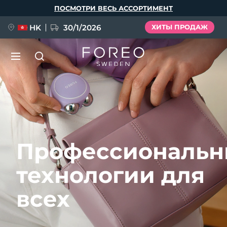
Перейти
ПОСМОТРИ ВЕСЬ АССОРТИМЕНТ
к
основному
содержанию
HK
30/1/2026
ХИТЫ ПРОДАЖ
LUNA™ 4
Anti-aging massage
НОВИНКА
Язык
LUNA™ 4 Plus
Anti-aging massage, LED heating
English
Deutsch
Español
Профессиональ
FLIP™ play advanced
Français
Italiano
Português
технологии для
BEAR™ 2
LUNA™ 4 Men
Polski
Svenska
Русский
UFO™ 3
ПОДАРКИ И НАБОРЫ
Microcurrent toning device
For men, anti-aging massage
всех
Türkçe
简体中文
繁體中文
Deep facial hydration device
FAQ™ Dual LED Panel
BEAR™ 2 go
LUNA™ 4 mini
UFO™ 3 LED