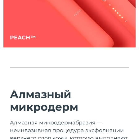
PEACH™
Алмазный
микродерм
Алмазная микродермабразия —
неинвазивная процедура эксфолиации
верхнего слоя кожи, которую выполняют