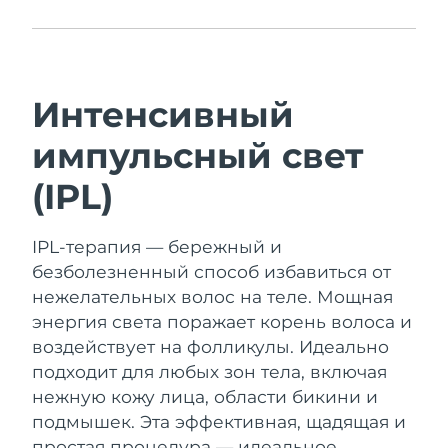
Ожидаемая дата доставки
Таиланд
2/2/2026
Ожидаемая дата доставки
Турция
Интенсивный
30/1/2026
импульсный свет
Ожидаемая дата доставки
ОАЭ
30/1/2026
(IPL)
Ожидаемая дата доставки
Великобритания
29/1/2026
IPL-терапия — бережный и
безболезненный способ избавиться от
Соединенные
Ожидаемая дата доставки
Штаты
30/1/2026
нежелательных волос на теле. Мощная
энергия света поражает корень волоса и
Ожидаемая дата доставки
воздействует на фолликулы. Идеально
Узбекистан
3/2/2026
подходит для любых зон тела, включая
нежную кожу лица, области бикини и
Ожидаемая дата доставки
Вьетнам
4/2/2026
подмышек.
Эта эффективная, щадящая и
простая процедура — идеальное