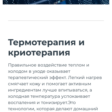
Ожидаемая дата доставки
Пуэрто-Рико
31/1/2026
Ожидаемая дата доставки
Катар
30/1/2026
Ожидаемая дата доставки
Реюньон
Термотерапия и
3/2/2026
криотерапия
Ожидаемая дата доставки
Румыния
29/1/2026
Правильное воздействие теплом и
Ожидаемая дата доставки
Россия
6/2/2026
холодом в уходе оказывает
терапевтический эффект.
Легкий нагрев
Ожидаемая дата доставки
Саудовская Аравия
смягчает кожу и помогает активным
30/1/2026
ингредиентам лучше впитываться, а
Ожидаемая дата доставки
холодная температура успокаивает
Сингапур
31/1/2026
воспаления и тонизирует.
Это
технологии, которая делают домашний
Ожидаемая дата доставки