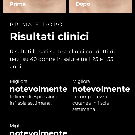
Prima
Dopo
Malaysia
Consegna stimata
1/2/2026
PRIMA E DOPO
Malta
Consegna stimata
29/1/2026
Risultati clinici
Messico
Consegna stimata
2/2/2026
Risultati basati su test clinici condotti da
Monaco
Consegna stimata
30/1/2026
terzi su 40 donne in salute tra i 25 e i 55
anni.
Paesi Bassi
Consegna stimata
29/1/2026
Migliora
Migliora
Nuova Zelanda
Consegna stimata
29/1/2026
notevolmente
notevolmente
le linee di espressione
la compattezza
Norvegia
Consegna stimata
29/1/2026
in 1 sola settimana.
cutanea in 1 sola
settimana.
Oman
Consegna stimata
1/2/2026
Migliora
Perù
Consegna stimata
2/2/2026
notevolmente