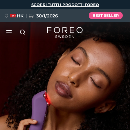
Salta
SCOPRI TUTTI I PRODOTTI FOREO
al
contenuto
principale
HK
30/1/2026
BEST SELLER
LUNA™ 4
Anti-aging massage
NUOVO
Lingua
LUNA™ 4 Plus
Anti-aging massage, LED heating
English
Deutsch
Español
FLIP™ play advanced
Français
Italiano
Português
LUNA™ 4 Men
BEAR™ 2
Polski
Svenska
Русский
UFO™ 3
POPOLARE
For men, anti-aging massage
Microcurrent toning device
Türkçe
简体中文
繁體中文
Deep facial hydration device
FAQ™ Dual LED Panel
LUNA™ 4 mini
BEAR™ 2 go
UFO™ 3 LED