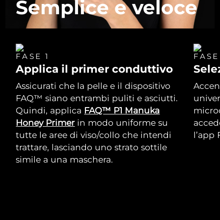
Semplice e veloce
FASE 1
FASE
Applica il primer conduttivo
Selez
Assicurati che la pelle e il dispositivo
Accen
FAQ™ siano entrambi puliti e asciutti.
univer
Quindi, applica
FAQ™ P1 Manuka
microc
Honey Primer
in modo uniforme su
accede
tutte le aree di viso/collo che intendi
l’app
trattare, lasciando uno strato sottile
simile a una maschera.