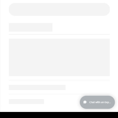
Turchia
Consegna stimata
30/1/2026
Emirati Arabi Uniti
Consegna stimata
30/1/2026
Regno Unito
Consegna stimata
29/1/2026
Stati Uniti
Consegna stimata
30/1/2026
Uzbekistan
Consegna stimata
3/2/2026
Vietnam
Consegna stimata
4/2/2026