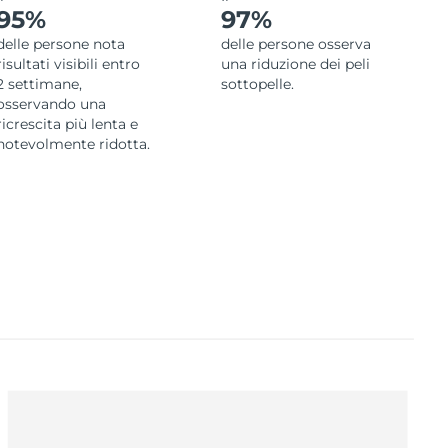
95%
97%
delle persone nota
delle persone osserva
risultati visibili entro
una riduzione dei peli
2 settimane,
sottopelle.
osservando una
ricrescita più lenta e
notevolmente ridotta.